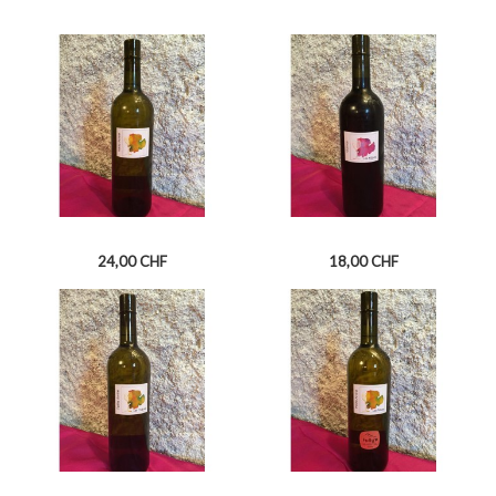
Prix
Prix
24,00 CHF
18,00 CHF
PETITE ARVINE DE FULLY
GAMAY LES MÛRES