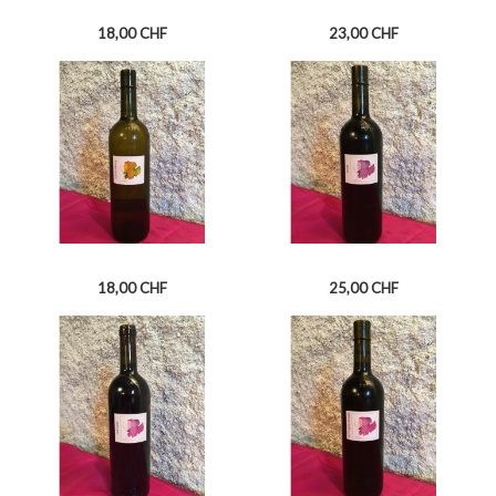
Prix
Prix
18,00 CHF
23,00 CHF
PINOT NOIR
PAÏEN DE FULLY
Prix
Prix
18,00 CHF
25,00 CHF
JOHANNISBERG DE FULLY
SYRAH DE FULLY