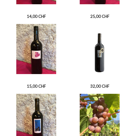
Prix
Prix
14,00 CHF
25,00 CHF
FENDANT DE SAXON
DIVICO
Prix
Prix
15,00 CHF
32,00 CHF
GAMAY DE FULLY
SYRAH CUVÉE ST GOTHARD