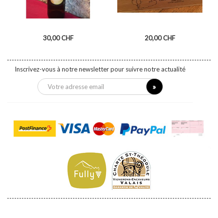
Prix
Prix
30,00 CHF
20,00 CHF
CUVÉE DE L'ARTISTE
CAISSE EN BOIS 3
BLANC...
BOUTEILLES
Inscrivez-vous à notre newsletter pour suivre notre actualité