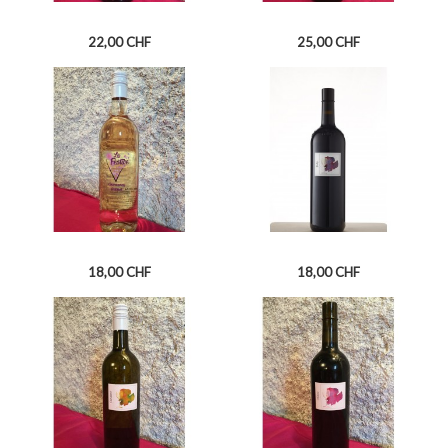
Prix
Prix
22,00 CHF
25,00 CHF
GAMARET DE SAXON
HUMAGNE ROUGE DE FULLY
Prix
Prix
18,00 CHF
18,00 CHF
LA FESTIVE
FULLY ASSEMBLAGE ROUGE