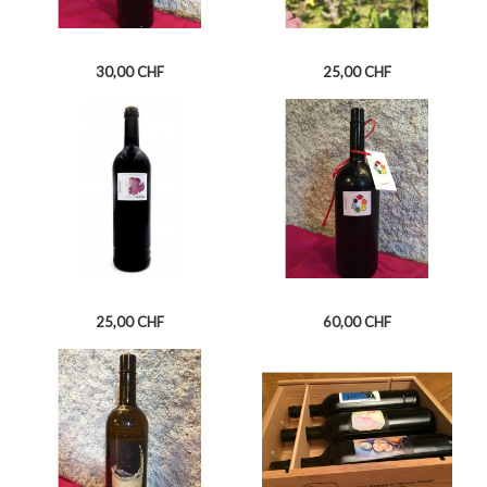
Prix
Prix
30,00 CHF
25,00 CHF
CUVÉE DE L'ARTISTE 2017
LA RAISINE MALVOISIE
FLÉTRIE
Prix
Prix
25,00 CHF
60,00 CHF
GAMARET "LES CROIX" VIN...
COHÉSION