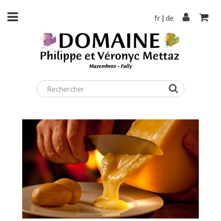
fr
|
de