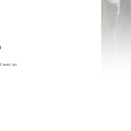
N
t avec un