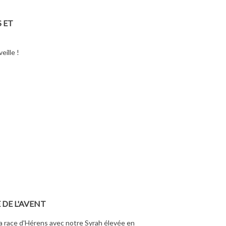
 ET
eille !
DE L'AVENT
a race d'Hérens avec notre Syrah élevée en