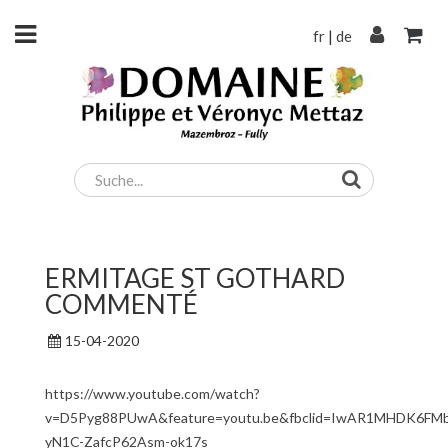
fr
|
de
ERMITAGE ST GOTHARD
COMMENTÉ
15-04-2020
https://www.youtube.com/watch?
v=D5Pyg88PUwA&feature=youtu.be&fbclid=IwAR1MHDK6F
yN1C-ZafcP62Asm-ok17s